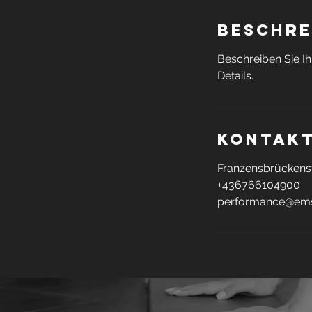
Beschre
Beschreiben Sie Ih
Details.
Kontak
Franzensbrückenst
+436766104900
performance@ems-